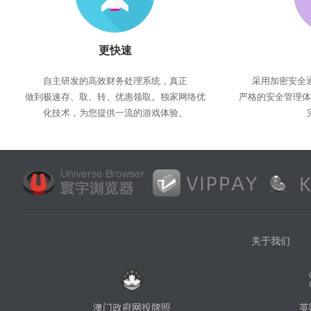
更快速
自主研发的高效财务处理系统，真正
采用加密安全通
做到极速存、取、转、优惠领取。独家网络优
严格的安全管理体
化技术，为您提供一流的游戏体验。
关于我们
澳门政府网投牌照
英